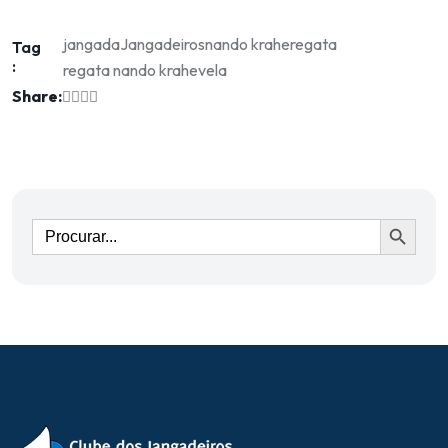
jangada
Jangadeiros
nando krahe
regata
Tag
:
regata nando krahe
vela
Share:
Ir