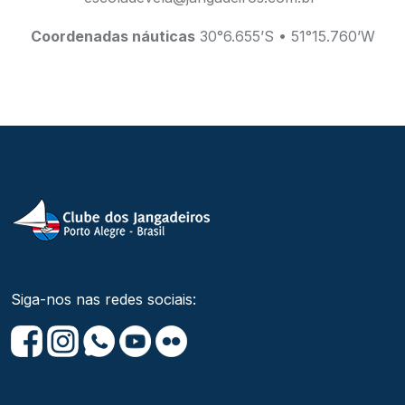
Coordenadas náuticas
30°6.655’S • 51°15.760’W
Siga-nos nas redes sociais: