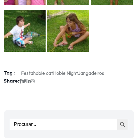
Tag :
Festa
hobie cat
Hobie Night
Jangadeiros
Share:
Ir