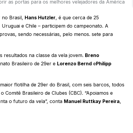
rir as portas para os melhores velejadores da América
 no Brasil,
Hans Hutzler
, é que cerca de 25
, Uruguai e Chile – participem do campeonato. A
 provas, sendo necessárias, pelo menos. sete para
 resultados na classe da vela jovem.
Breno
ato Brasileiro de 29er e
Lorenzo Bernd
e
Philipp
ior flotilha de 29er do Brasil, com seis barcos, todos
o Comitê Brasileiro de Clubes (CBC). “Apoiamos e
nta o futuro da vela”, conta
Manuel Ruttkay Pereira
,