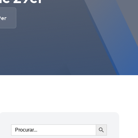
9er
Ir