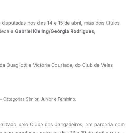
isputadas nos dias 14 e 15 de abril, mais dois títulos
deda e
Gabriel Kieling/Geórgia Rodrigues
,
 Quagliotti e Victória Courtade, do Club de Velas
 Categorias Sênior, Junior e Feminino.
alizado pelo Clube dos Jangadeiros, em parceria com
tição aconteceu entre os dias 13 e 19 de abril e reuniu