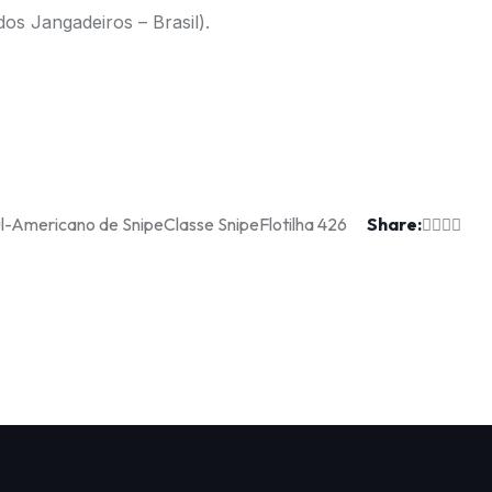
os Jangadeiros – Brasil).
Share:
ul-Americano de Snipe
Classe Snipe
Flotilha 426