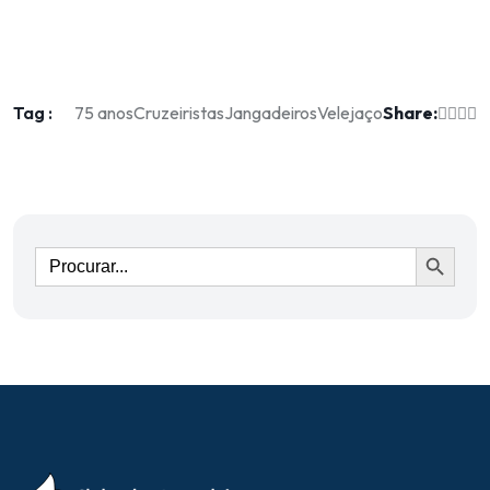
Tag :
Share:
75 anos
Cruzeiristas
Jangadeiros
Velejaço
Ir