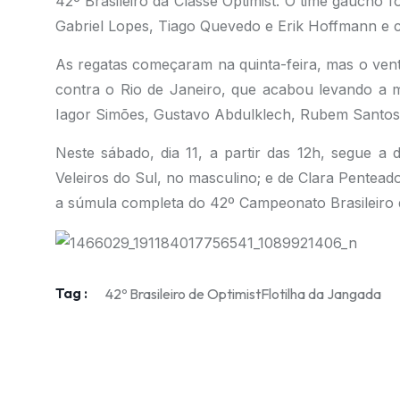
42º Brasileiro da Classe Optimist. O time gaúcho 
Gabriel Lopes, Tiago Quevedo e Erik Hoffmann e co
As regatas começaram na quinta-feira, mas o vento
contra o Rio de Janeiro, que acabou levando a 
Iagor Simões, Gustavo Abdulklech, Rubem Santos 
Neste sábado, dia 11, a partir das 12h, segue a 
Veleiros do Sul, no masculino; e de Clara Penteado
a súmula completa do 42º Campeonato Brasileiro 
Tag :
42º Brasileiro de Optimist
Flotilha da Jangada