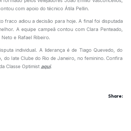
foi formado pelos velejadores João Emílio Vasconcellos,
ntou com apoio do técnico Átila Pellin.
 fraco adiou a decisão para hoje. A final foi disputada
melhor. A equipe campeã contou com Clara Penteado,
Neto e Rafael Ribeiro.
disputa individual. A liderança é de Tiago Quevedo, do
, do Iate Clube do Rio de Janeiro, no feminino. Confira
da Classe Optimist
aqui
.
Share: