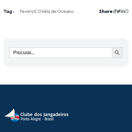
Tag :
Share:
fevers
ICG
Vela de Oceano
Ir