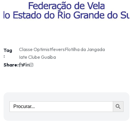
Classe Optimist
fevers
Flotilha da Jangada
Tag
:
Iate Clube Guaíba
Share:
Ir