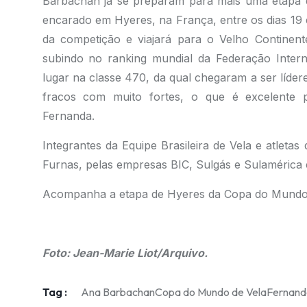
Barbachan já se preparam para mais uma etapa d
encarado em Hyeres, na França, entre os dias 19 
da competição e viajará para o Velho Continente
subindo no ranking mundial da Federação Intern
lugar na classe 470, da qual chegaram a ser líde
fracos com muito fortes, o que é excelente 
Fernanda.
Integrantes da Equipe Brasileira de Vela e atlet
Furnas, pelas empresas BIC, Sulgás e Sulamérica 
Acompanha a etapa de Hyeres da Copa do Mundo
.
Foto: Jean-Marie Liot/Arquivo.
Tag :
Ana Barbachan
Copa do Mundo de Vela
Fernanda