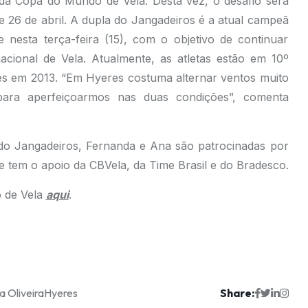
a Copa do Mundo de Vela. Desta vez, o desafio será
e 26 de abril. A dupla do Jangadeiros é a atual campeã
 nesta terça-feira (15), com o objetivo de continuar
acional de Vela. Atualmente, as atletas estão em 10º
res em 2013. “Em Hyeres costuma alternar ventos muito
para aperfeiçoarmos nas duas condições”, comenta
as do Jangadeiros, Fernanda e Ana são patrocinadas por
e tem o apoio da CBVela, da Time Brasil e do Bradesco.
 de Vela
aqui
.
Share:
 Oliveira
Hyeres