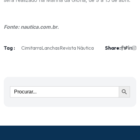
será realizado na Marina da Glória, de 9 a 15 de abril.
.
Fonte: nautica.com.br.
Tag :
Share:
Cimitarra
Lanchas
Revista Náutica
Ir