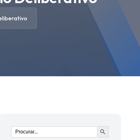
eliberativo
Ir