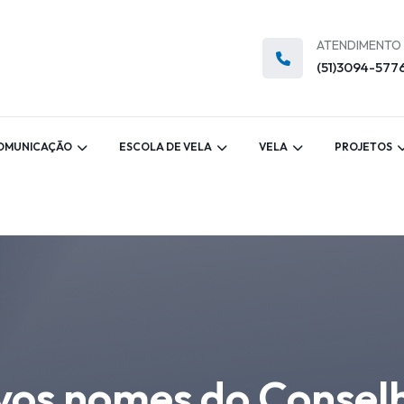
ATENDIMENTO
(51)3094-577
OMUNICAÇÃO
ESCOLA DE VELA
VELA
PROJETOS
ovos nomes do Consel