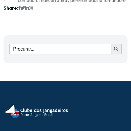
comodoro manuel ruttkay pereira
medalha tamandaré
Share:
Ir