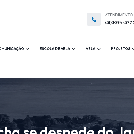
ATENDIMENTO
(51)3094-577
OMUNICAÇÃO
ESCOLA DE VELA
VELA
PROJETOS
cha se despede do J