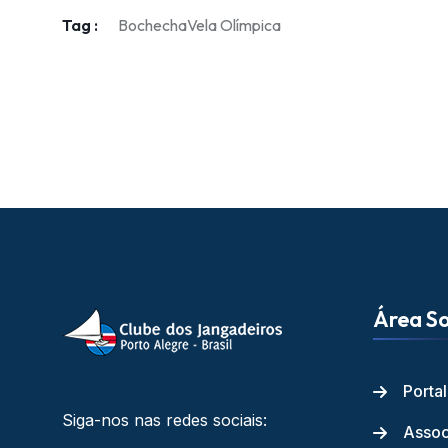
Tag :
Bochecha
Vela Olímpica
Área So
Porta
Siga-nos nas redes sociais:
Assoc