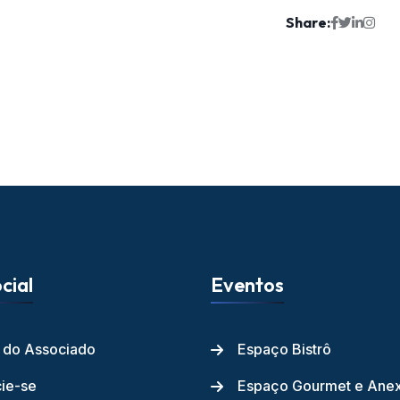
Share:
cial
Eventos
l do Associado
Espaço Bistrô
ie-se
Espaço Gourmet e Ane