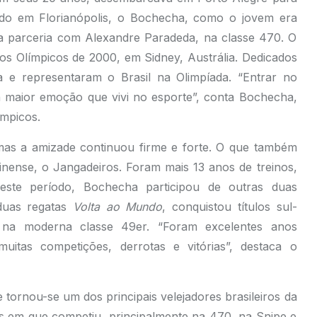
cido em Florianópolis, o Bochecha, como o jovem era
ma parceria com Alexandre Paradeda, na classe 470. O
gos Olímpicos de 2000, em Sidney, Austrália. Dedicados
a e representaram o Brasil na Olimpíada. “Entrar no
 a maior emoção que vivi no esporte”, conta Bochecha,
mpicos.
 mas a amizade continuou firme e forte. O que também
inense, o Jangadeiros. Foram mais 13 anos de treinos,
ste período, Bochecha participou de outras duas
duas regatas
Volta ao Mundo
, conquistou títulos sul-
ia na moderna classe 49er. “Foram excelentes anos
itas competições, derrotas e vitórias”, destaca o
 tornou-se um dos principais velejadores brasileiros da
ses em que competiu, principalmente na 470, na Snipe e