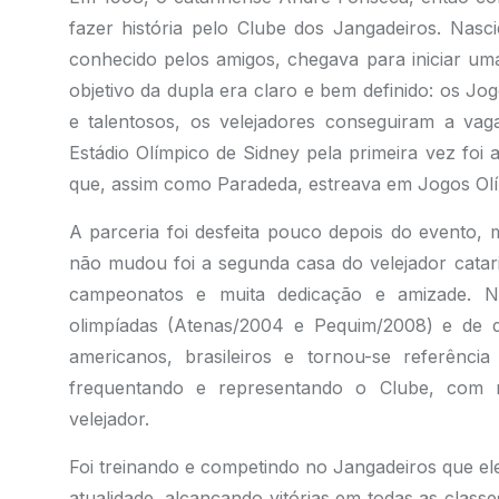
fazer história pelo Clube dos Jangadeiros. Nas
conhecido pelos amigos, chegava para iniciar u
objetivo da dupla era claro e bem definido: os Jo
e talentosos, os velejadores conseguiram a vag
Estádio Olímpico de Sidney pela primeira vez foi
que, assim como Paradeda, estreava em Jogos Olí
A parceria foi desfeita pouco depois do evento,
não mudou foi a segunda casa do velejador catar
campeonatos e muita dedicação e amizade. Ne
olimpíadas (Atenas/2004 e Pequim/2008) e de 
americanos, brasileiros e tornou-se referênc
frequentando e representando o Clube, com mu
velejador.
Foi treinando e competindo no Jangadeiros que ele
atualidade, alcançando vitórias em todas as clas