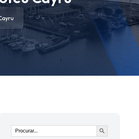
Cayru
Ir