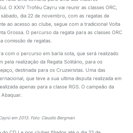
l. O XXIV Troféu Cayru vai reunir as classes ORC,
sábado, dia 22 de novembro, com as regatas de
te ao acesso ao clube, segue com a tradicional Volta
ta Grossa. O percurso da regata para as classes ORC
a comissão de regatas.
 com o percurso em barla sota, que será realizado
pela realização da Regata Solitário, para os
jaço, destinada para os Cruzeiristas. Uma das
ernacional, que teve a sua ultima disputa realizada em
 realizada apenas para a classe RGS. O campeão da
 Abaquar.
Cayrú em 2013. Foto: Claudio Bergman
 do CDJ e nos clubes filiados até o dia 22 de