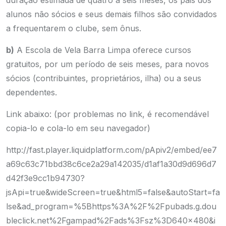
duração estimada de quatro a seis meses, os pais dos
alunos não sócios e seus demais filhos são convidados
a frequentarem o clube, sem ônus.
b)
A Escola de Vela Barra Limpa oferece cursos
gratuitos, por um período de seis meses, para novos
sócios (contribuintes, proprietários, ilha) ou a seus
dependentes.
Link abaixo: (por problemas no link, é recomendável
copia-lo e cola-lo em seu navegador)
http://fast.player.liquidplatform.com/pApiv2/embed/ee7
a69c63c71bbd38c6ce2a29a142035/d1af1a30d9d696d7
d42f3e9cc1b94730?
jsApi=true&wideScreen=true&html5=false&autoStart=fa
lse&ad_program=%5Bhttps%3A%2F%2Fpubads.g.dou
bleclick.net%2Fgampad%2Fads%3Fsz%3D640x480&i