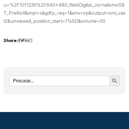
u=%2F1011235%2F640x480_WebDigital_JornalismoSB
T_PreRoll&impl=s&gdfp_req=1&env=vp&output=xml_vas
t2&unviewed_position_start=1%5D&volume=50
Share:
Ir