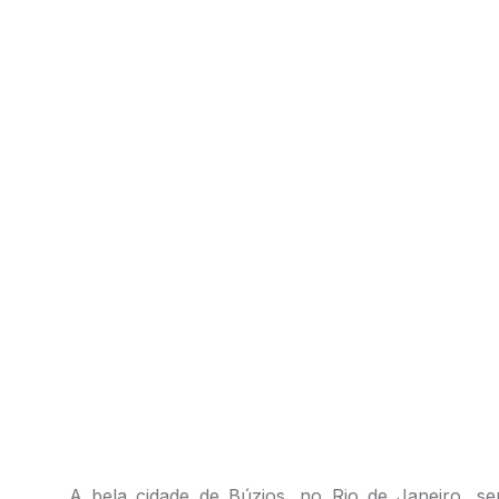
A bela cidade de Búzios, no Rio de Janeiro, se