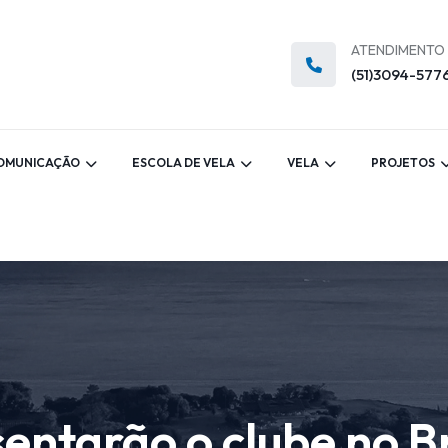
ATENDIMENTO
(51)3094-577
OMUNICAÇÃO
ESCOLA DE VELA
VELA
PROJETOS
entarão o clube no B