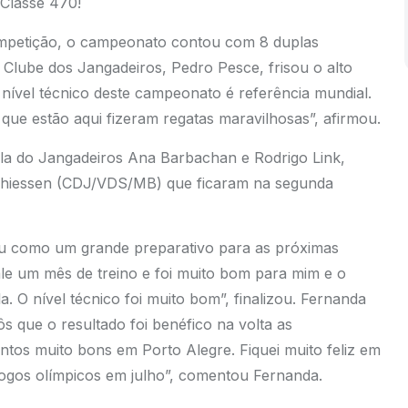
Classe 470!
ompetição, o campeonato contou com 8 duplas
lube dos Jangadeiros, Pedro Pesce, frisou o alto
 nível técnico deste campeonato é referência mundial.
que estão aqui fizeram regatas maravilhosas”, afirmou.
pla do Jangadeiros Ana Barbachan e Rodrigo Link,
 Thiessen (CDJ/VDS/MB) que ficaram na segunda
u como um grande preparativo para as próximas
e um mês de treino e foi muito bom para mim e o
 O nível técnico foi muito bom”, finalizou. Fernanda
s que o resultado foi benéfico na volta as
os muito bons em Porto Alegre. Fiquei muito feliz em
jogos olímpicos em julho”, comentou Fernanda.