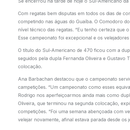
Se encerrou na tarde de hoje o Sul-Americano da 
Com regatas bem disputas em todos os dias de c
competindo nas águas do Guaíba. O Comodoro do C
nível técnico das regatas. “Eu tenho certeza que o
Esse campeonato foi excepcional e os velejadores 
O título do Sul-Americano de 470 ficou com a du
seguidos pela dupla Fernanda Oliveira e Gustavo
colocação.
Ana Barbachan destacou que o campeonato servi
campetições. “Um campeonato como esses equival
Rodrigo nos aperfeiçoarmos ainda mais como dupla.
Oliveira, que terminou na segunda colocação, expô
competições. “Foi uma semana abençoada com vent
velejar novamente, afinal estava parada desde os 