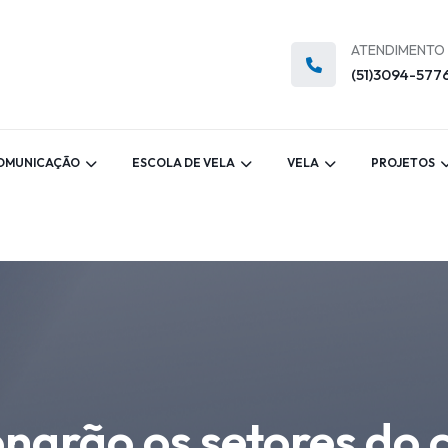
ATENDIMENTO
(51)3094-577
OMUNICAÇÃO
ESCOLA DE VELA
VELA
PROJETOS
narão os setores do 