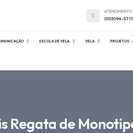
ATENDIMENTO
(51)3094-577
OMUNICAÇÃO
ESCOLA DE VELA
VELA
PROJETOS
is Regata de Monotip