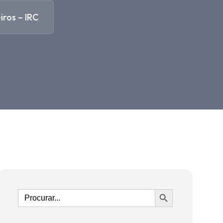
ros – IRC
Ir