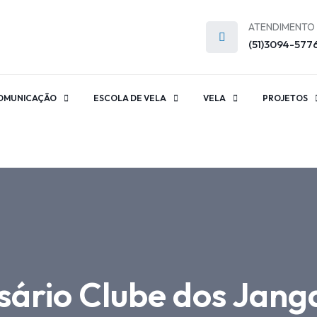
ATENDIMENTO
(51)3094-577
OMUNICAÇÃO
ESCOLA DE VELA
VELA
PROJETOS
sário Clube dos Jang