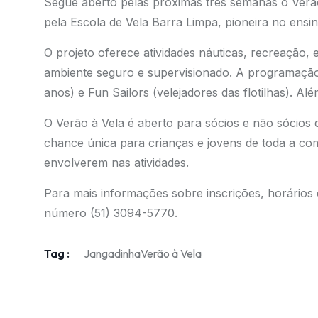
Segue aberto pelas próximas três semanas o Verão
pela Escola de Vela Barra Limpa, pioneira no ensi
O projeto oferece atividades náuticas, recreação,
ambiente seguro e supervisionado. A programação a
anos) e Fun Sailors (velejadores das flotilhas). Alé
O Verão à Vela é aberto para sócios e não sócios
chance única para crianças e jovens de toda a c
envolverem nas atividades.
Para mais informações sobre inscrições, horários
número (51) 3094-5770.
Tag :
Jangadinha
Verão à Vela