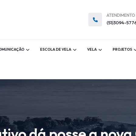
ATENDIMENTO
(51)3094-577
OMUNICAÇÃO
ESCOLA DE VELA
VELA
PROJETOS
ativo dá posse a nov