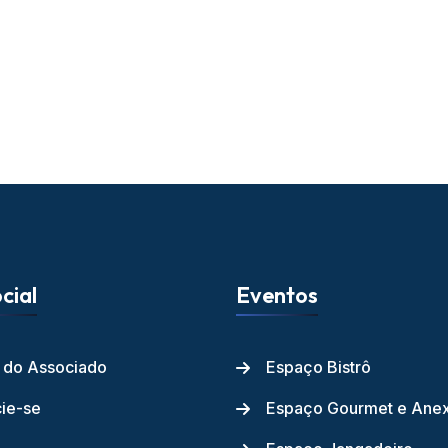
cial
Eventos
l do Associado
Espaço Bistrô
ie-se
Espaço Gourmet e Ane