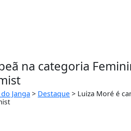
eã na categoria Feminin
mist
 do Janga
>
Destaque
>
Luiza Moré é ca
mist