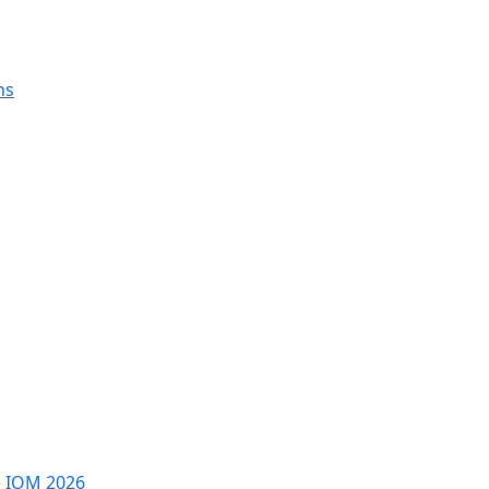
ns
e IOM 2026