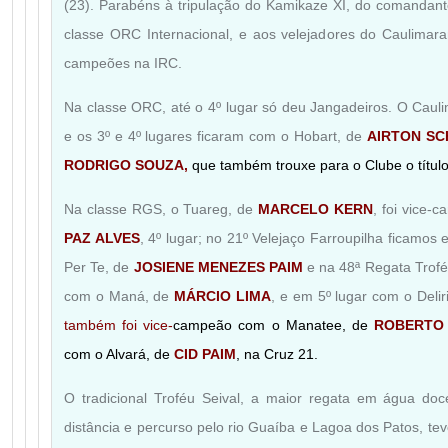
(23). Parabéns à tripulação do Kamikaze XI, do comandan
classe ORC Internacional, e aos velejadores do Caulimar
campeões na IRC.
Na classe ORC, até o 4º lugar só deu Jangadeiros. O Caulim
e os 3º e 4º lugares ficaram com o Hobart, de
AIRTON SC
RODRIGO SOUZA,
que também trouxe para o Clube o títu
Na classe RGS, o Tuareg, de
MARCELO KERN
, foi vice-
PAZ ALVES
, 4º lugar; no 21º Velejaço Farroupilha ficamo
Per Te, de
JOSIENE MENEZES PAIM
e na 48ª Regata Trofé
com o Maná, de
MÁRCIO LIMA
, e em 5º lugar com o Deli
também foi vice-
campeão com o Manatee, de
ROBERTO 
com o Alvará, de
CID PAIM
, na Cruz 21.
O tradicional Troféu Seival, a maior regata em água doc
distância e percurso pelo rio Guaíba e Lagoa dos Patos, te