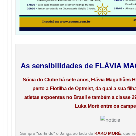
As sensibilidades de FLÁVIA
Sócia do Clube há sete anos, Flávia Magalhães
perto a Flotilha de Optmist, da qual a sua fi
atletas
expoentes no Brasil e também a classe 29
Luka Moré
entre os camp
Sempre “curtindo” o Janga ao lado de
KAKO MORÉ
, que r