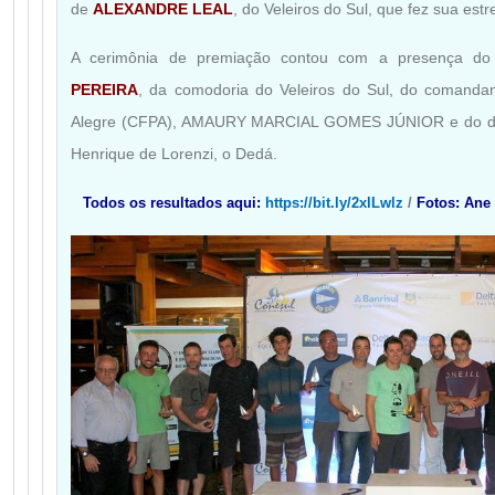
de
ALEXANDRE LEA
L
, do Veleiros do Sul, que fez sua es
A cerimônia de premiação contou com a presença d
PEREIRA
, da comodoria do Veleiros do Sul, do comandan
Alegre (CFPA), AMAURY MARCIAL GOMES JÚNIOR e do dire
Henrique de Lorenzi, o Dedá.
Todos os resultados aqui:
https://bit.ly/2xlLwlz
/
F
otos: Ane