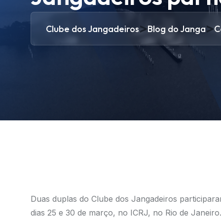
>
>
Clube dos Jangadeiros
Blog do Janga
C
Duas duplas do Clube dos Jangadeiros participara
dias 25 e 30 de março, no ICRJ, no Rio de Janeiro