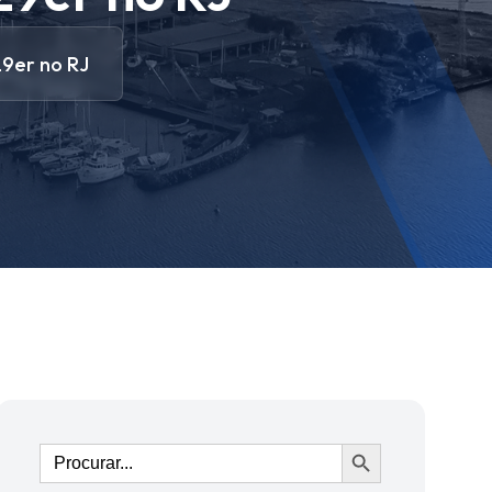
29er no RJ
Ir