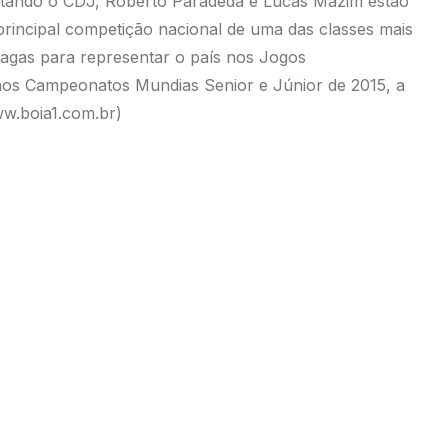
ntando o CDJ, Roberto Paradeda e Lucas Mazim estão
 principal competição nacional de uma das classes mais
s vagas para representar o país nos Jogos
nos Campeonatos Mundias Senior e Júnior de 2015, a
w.boia1.com.br
)