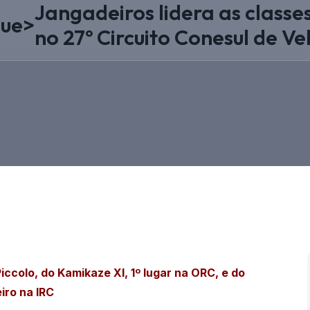
Jangadeiros lidera as classe
ue
>
no 27º Circuito Conesul de V
ccolo, do Kamikaze XI, 1º lugar na ORC, e do
iro na IRC