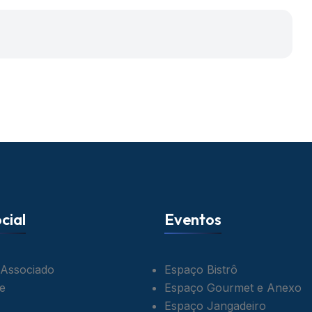
cial
Eventos
 Associado
Espaço Bistrô
e
Espaço Gourmet e Anexo
Espaço Jangadeiro