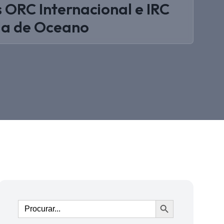
s ORC Internacional e IRC
ela de Oceano
Ir