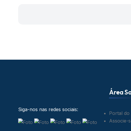
Área So
Siga-nos nas redes sociais:
Portal do
Associe-s