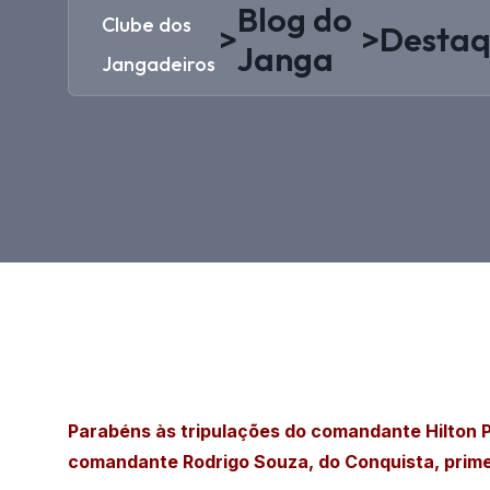
Blog do
Clube dos
>
>
Destaq
Janga
Jangadeiros
Parabéns às tripulações do comandante Hilton Pi
comandante Rodrigo Souza, do Conquista, prime