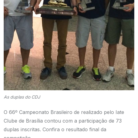
As duplas do CDJ
O 66º Campeonato Brasileiro de realizado pelo Iate
Clube de Brasília contou com a participação de 73
duplas inscritas. Confira o
resultado final da
competição
.