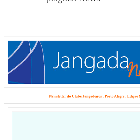
Newsletter do Clube Jangadeiros . Porto Alegre . Edição