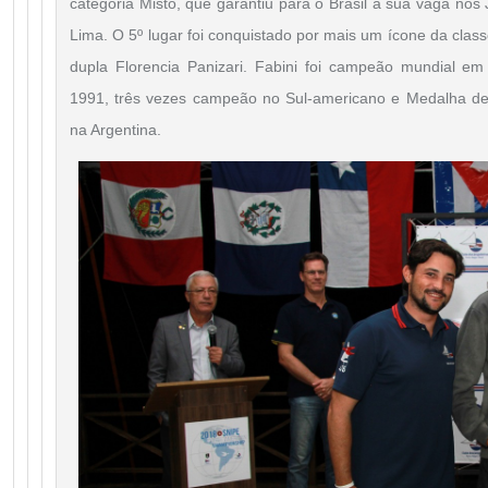
categoria Misto, que garantiu para o Brasil a sua vaga n
Lima. O 5º lugar foi conquistado por mais um ícone da class
dupla Florencia Panizari. Fabini foi campeão mundial e
1991, três vezes campeão no Sul-americano e Medalha d
na Argentina.