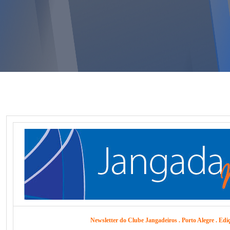
Newsletter do Clube Jangadeiros . Porto Alegre . Edi