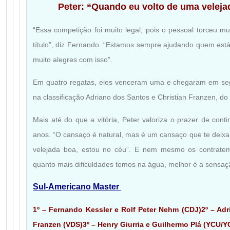
Peter: “Quando eu volto de uma veleja
“Essa competição foi muito legal, pois o pessoal torceu 
título”, diz Fernando. “Estamos sempre ajudando quem es
muito alegres com isso”.
Em quatro regatas, eles venceram uma e chegaram em se
na classificação Adriano dos Santos e Christian Franzen, do
Mais até do que a vitória, Peter valoriza o prazer de cont
anos. “O cansaço é natural, mas é um cansaço que te deix
velejada boa, estou no céu”. E nem mesmo os contratem
quanto mais dificuldades temos na água, melhor é a sensaç
Sul-Americano Master
1º – Fernando Kessler e Rolf Peter Nehm (CDJ)
2º – Ad
Franzen (VDS)
3º – Henry Giurria e Guilhermo Plá (YCU/Y