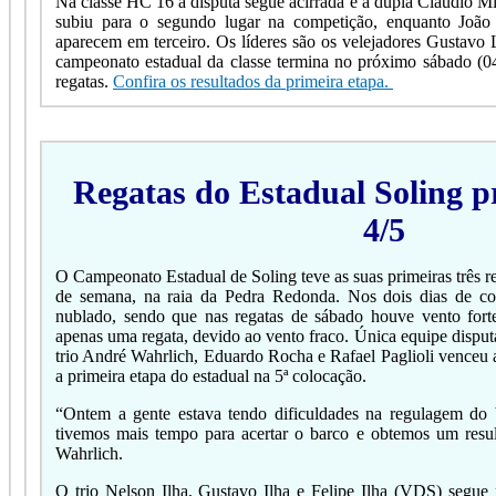
Na classe HC 16 a disputa segue acirrada e a dupla Cláudio M
subiu para o segundo lugar na competição, enquanto Joã
aparecem em terceiro. Os líderes são os velejadores Gustavo
campeonato estadual da classe termina no próximo sábado (04
regatas.
Confira os resultados da primeira etapa.
Regatas do Estadual Soling p
4/5
O Campeonato Estadual de Soling teve as suas primeiras três re
de semana, na raia da Pedra Redonda. Nos dois dias de co
nublado, sendo que nas regatas de sábado houve vento fort
apenas uma regata, devido ao vento fraco. Única equipe dispu
trio André Wahrlich, Eduardo Rocha e Rafael Paglioli venceu 
a primeira etapa do estadual na 5ª colocação.
“Ontem a gente estava tendo dificuldades na regulagem do
tivemos mais tempo para acertar o barco e obtemos um resu
Wahrlich.
O trio Nelson Ilha, Gustavo Ilha e Felipe Ilha (VDS) segue n