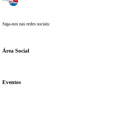
Siga-nos nas redes sociais:
Área Social
Portal do Associado
Associe-se
Eventos
Espaço Bistrô
Espaço Gourmet e Anexo
Espaço Jangadeiro
Salão Sede da Ilha