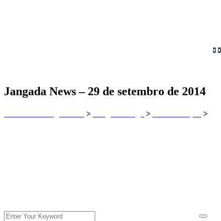
Jangada News – 29 de setembro de 2014
Clube dos Jangadeiros
Blog do Janga
Comunicação
>
>
>
Jangada News – 29 de setembro de 2014