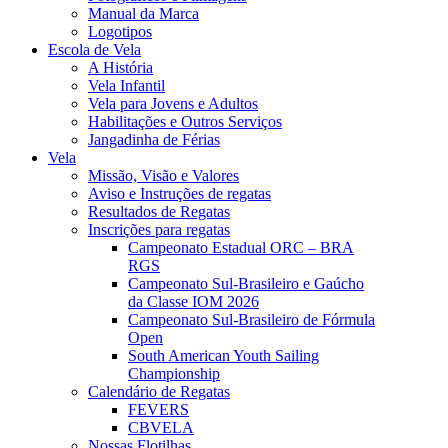
Manual da Marca
Logotipos
Escola de Vela
A História
Vela Infantil
Vela para Jovens e Adultos
Habilitações e Outros Serviços
Jangadinha de Férias
Vela
Missão, Visão e Valores
Aviso e Instruções de regatas
Resultados de Regatas
Inscrições para regatas
Campeonato Estadual ORC – BRA
RGS
Campeonato Sul-Brasileiro e Gaúcho
da Classe IOM 2026
Campeonato Sul-Brasileiro de Fórmula
Open
South American Youth Sailing
Championship
Calendário de Regatas
FEVERS
CBVELA
Nossas Flotilhas