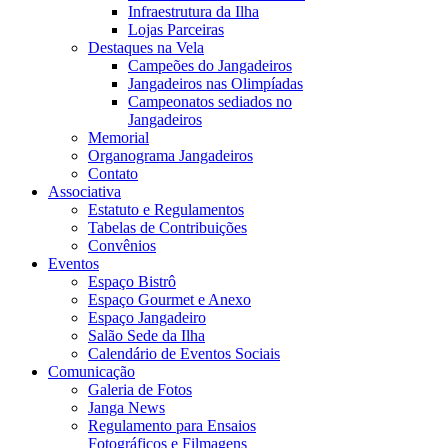
Infraestrutura da Ilha
Lojas Parceiras
Destaques na Vela
Campeões do Jangadeiros
Jangadeiros nas Olimpíadas
Campeonatos sediados no
Jangadeiros
Memorial
Organograma Jangadeiros
Contato
Associativa
Estatuto e Regulamentos
Tabelas de Contribuições
Convênios
Eventos
Espaço Bistrô
Espaço Gourmet e Anexo
Espaço Jangadeiro
Salão Sede da Ilha
Calendário de Eventos Sociais
Comunicação
Galeria de Fotos
Janga News
Regulamento para Ensaios
Fotográficos e Filmagens