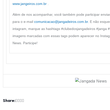
www.jangeiros.com.br
.
Além de nos acompanhar, você também pode participar envian
para o e-mail
comunicacao@jangadeiros.com.br.
E não esqueç
intagram, marque as hashtags #clubedosjangadeiros #janga #
imagens marcadas com essas tags podem aparecer no Instag
News. Participe!
Share: