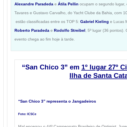
Alexandre Paradeda
e
Átila Pellin
ocupam o segundo lugar, 
Tavares e Gustavo Carvalho, do Yacht Clube da Bahia, com 10
estão classificadas entre os TOP 5:
Gabriel Kieling
e Lucas M
Roberto Paradeda
e
Rodolfo Streibel
, 5º lugar (36 pontos).
evento chega ao fim hoje à tarde.
“San Chico 3” em
1º lugar 27º C
Ilha de Santa Cat
“San Chico 3” representa o Jangadeiros
Foto: ICSCe
Mal encerrou o 44º Campeonato Brasileiro de Optimist, Jurerê