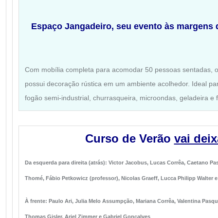
Espaço Jangadeiro, s
eu evento às margens
Com mobília completa para acomodar 50 pessoas sentadas, 
possui decoração rústica em um ambiente acolhedor. Ideal par
fogão semi-industrial, churrasqueira, microondas, geladeira e 
Curso de Verão
vai dei
Da esquerda para direita (atrás): Victor Jacobus, Lucas Corrêa, Caetano P
Thomé, Fábio Petkowicz (professor), Nicolas Graeff, Lucca Philipp Walter e 
À frente: Paulo Ari, Julia Melo Assumpção, Mariana Corrêa, Valentina Pasqua
Thomas Gisler, Ariel Zimmer e Gabriel Gonçalves