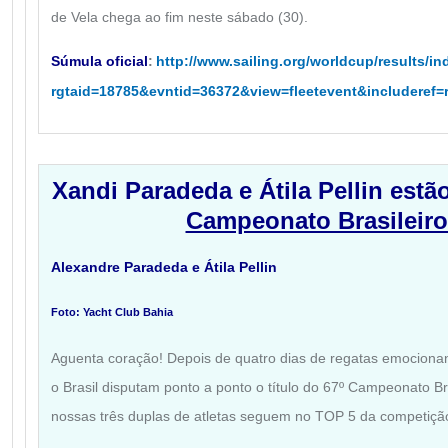
de Vela chega ao fim neste sábado (30).
Súmula oficial
:
http://www.sailing.org/worldcup/results/i
rgtaid=18785&evntid=36372&view=fleetevent&includeref=r
Xandi Paradeda e Átila Pellin estã
Campeonato Brasileiro
Alexandre Paradeda e Átila Pellin
Foto: Yacht Club Bahia
Aguenta coração! Depois de quatro dias de regatas emociona
o Brasil disputam ponto a ponto o título do 67º Campeonato Br
nossas três duplas de atletas seguem no TOP 5 da competiçã