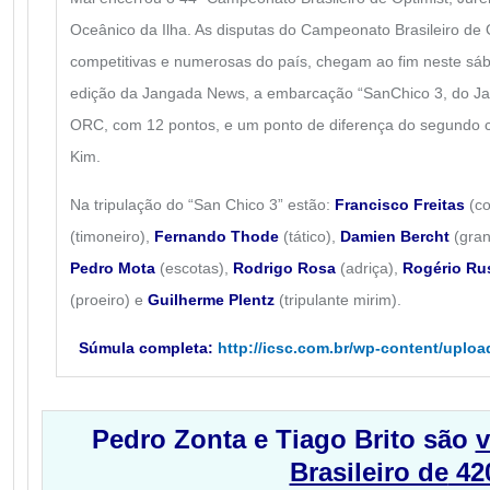
Oceânico da Ilha. As disputas do Campeonato Brasileiro d
competitivas e numerosas do país, chegam ao fim neste sáb
edição da Jangada News, a embarcação “San
Chico 3, do Ja
ORC, com 12 pontos, e um ponto de diferença do segundo c
Kim.
Na tripulação do “San Chico 3” estão:
Francisco Freitas
(co
(timoneiro),
Fernando Thode
(tático),
Damien Bercht
(gran
Pedro Mota
(escotas),
Rodrigo Rosa
(adriça),
Rogério Ru
(proeiro) e
Guilherme Plentz
(tripulante mirim).
Súmula completa:
http://icsc.com.br/wp-content/uploa
Pedro Zonta e Tiago Brito são
v
Brasileiro de
42