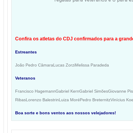
Confira os atletas do CDJ confirmados para a gran
Estreantes
João Pedro Câmara
Lucas Zorzi
Melissa Paradeda
Veteranos
Francisco Hagemann
Gabriel Kern
Gabriel Simões
Giovanne Pis
Ribas
Lorenzo Balestrin
Luiza Moré
Pedro Breternitz
Vinícius Ko
Boa sorte e bons ventos aos nossos velejadores!