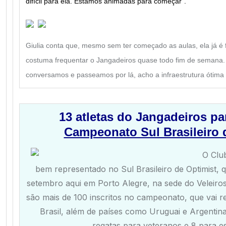
difícil para ela. Estamos animadas para começar”.
Giulia conta que, mesmo sem ter começado as aulas, ela já é 
costuma frequentar o Jangadeiros quase todo fim de semana
conversamos e passeamos por lá, acho a infraestrutura ótima 
13 atletas do Jangadeiros pa
Campeonato Sul Brasileiro 
O Clu
bem representado no Sul Brasileiro de Optimist, 
setembro aqui em Porto Alegre, na sede do Veleiro
são mais de 100 inscritos no campeonato, que vai re
Brasil, além de países como Uruguai e Argentin
regatas para veteranos e 8 para es