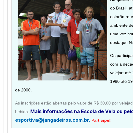
do Brasil, a
estarão reu
ambiente de
uma vez ho
destaque Na
Os particip
com a déca
velejar: até
1980 até 19
de 2000.
As inscrições estão abertas pelo valor de R$ 30,00 por velejad
Mais informações na Escola de Vela ou pelo
bebida.
esportiva@jangadeiros.com.br.
Participe!