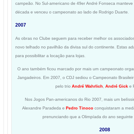
campeão. No Sul-americano de 49er André Fonseca manteve s
década e venceu o campeonato ao lado de Rodrigo Duarte.
2007
As obras no Clube seguem para receber melhor os associado
novo telhado no pavilhão da divisa sul do continente. Estas a
para possibilitar a locação para lojas.
O ano também ficou marcado por mais um campeonato organ
Jangadeiros. Em 2007, o CDJ sediou o Campeonato Brasileir
pelo trio
André Wahrlich
,
André Gick
e F
Nos Jogos Pan-americanos do Rio 2007, mais um belíssi
Alexandre Paradeda e
Pedro Tinoco
conquistaram a meda
prenunciando que a Olimpíada do ano seguinte 
2008