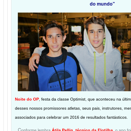
do mundo”
Noite do OP
, festa da classe Optimist, que aconteceu na últim
desses nossos promissores atletas, seus pais, instrutores, 
associados para celebrar um 2016 de resultados fantásticos.
C
onforme lembra
Átila Pellin
,
técnico da Flotilha
, o ano f