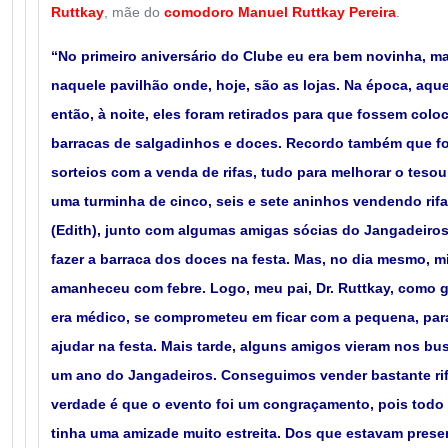
Ruttkay
, mãe do
comodoro Manuel Ruttkay Pereira
.
“No primeiro aniversário do Clube eu era bem novinha, ma
naquele pavilhão onde, hoje, são as lojas. Na época, aqu
então, à noite, eles foram retirados para que fossem col
barracas de salgadinhos e doces. Recordo também que fo
sorteios com a venda de rifas, tudo para melhorar o teso
uma turminha de cinco, seis e sete aninhos vendendo rif
(Edith), junto com algumas amigas sócias do Jangadeiros,
fazer a barraca dos doces na festa. Mas, no dia mesmo, 
amanheceu com febre. Logo, meu pai, Dr. Ruttkay, como 
era médico, se comprometeu em ficar com a pequena, pa
ajudar na festa. Mais tarde, alguns amigos vieram nos bu
um ano do Jangadeiros. Conseguimos vender bastante rifa
verdade é que o evento foi um congraçamento, pois todo
tinha uma amizade muito estreita. Dos que estavam prese