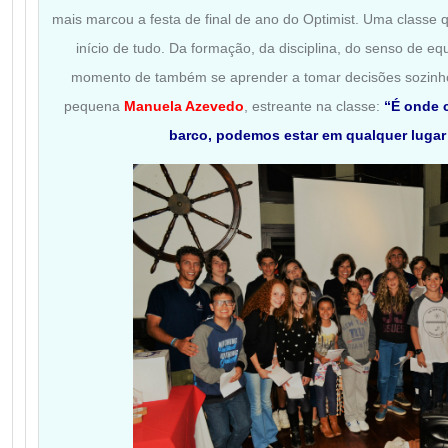
mais marcou a festa de final de ano do Optimist. Uma classe 
início de tudo. Da formação, da disciplina, do senso de 
momento de também se aprender a tomar decisões sozinho.
pequena
Manuela Azevedo
, estreante na classe:
“É onde 
barco, podemos estar em qualquer luga