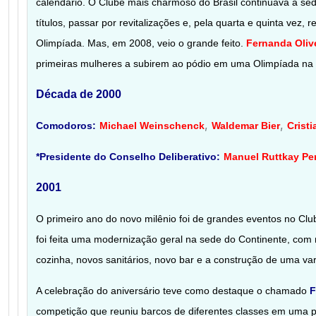
calendário. O Clube mais charmoso do Brasil continuava a se
títulos, passar por revitalizações e, pela quarta e quinta vez,
Olimpíada. Mas, em 2008, veio o grande feito.
Fernanda Oliv
primeiras mulheres a subirem ao pódio em uma Olimpíada na 
Década de 2000
,
,
Comodoros:
Michael Weinschenck
Waldemar Bier
Crist
*Presidente do Conselho Deliberativo:
Manuel Ruttkay Per
2001
O primeiro ano do novo milênio foi de grandes eventos no Clu
foi feita uma modernização geral na sede do Continente, com
cozinha, novos sanitários, novo bar e a construção de uma va
A celebração do aniversário teve como destaque o chamado
F
competição que reuniu barcos de diferentes classes em uma