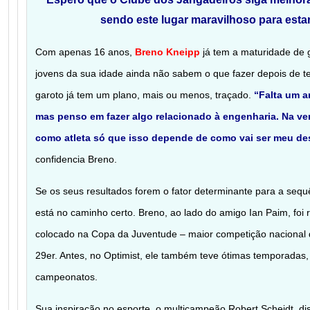
sendo este lugar maravilhoso para est
Com apenas 16 anos,
Breno Kneipp
já tem a maturidade de 
jovens da sua idade ainda não sabem o que fazer depois de t
garoto já tem um plano, mais ou menos, traçado.
“Falta um a
mas penso em fazer algo relacionado à engenharia. Na ver
como atleta só que isso depende de como vai ser meu d
confidencia Breno.
Se os seus resultados forem o fator determinante para a sequ
está no caminho certo. Breno, ao lado do amigo Ian Paim, fo
colocado na Copa da Juventude – maior competição nacional 
29er. Antes, no Optimist, ele também teve ótimas temporadas
campeonatos.
Sua inspiração no esporte, o multicampeão Robert Scheidt, 