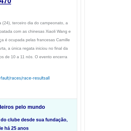
 470
 (24), terceiro dia do campeonato, a
mpatada com as chinesas Xiaoli Wang e
ça é ocupada pelas francesas Camille
a, a única regata iniciou no final da
tos de 10 a 11 nós. O evento encerra
ault/races/race-resultsall
eiros pelo mundo
e do clube desde sua fundação,
le há 25 anos