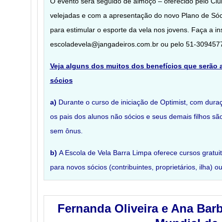
O evento será seguido de almoço – oferecido pelo Cl
velejadas e com a apresentação do novo Plano de Sóci
para estimular o esporte da vela nos jovens. Faça a in
escoladevela@jangadeiros.com.br ou pelo 51-309457
Veja alguns dos muitos dos benefícios que serão 
sócios
a)
Durante o curso de iniciação de Optimist, com dura
os pais dos alunos não sócios e seus demais filhos sã
sem ônus.
b)
A Escola de Vela Barra Limpa oferece cursos gratui
para novos sócios (contribuintes, proprietários, ilha) 
Fernanda Oliveira e Ana Bar