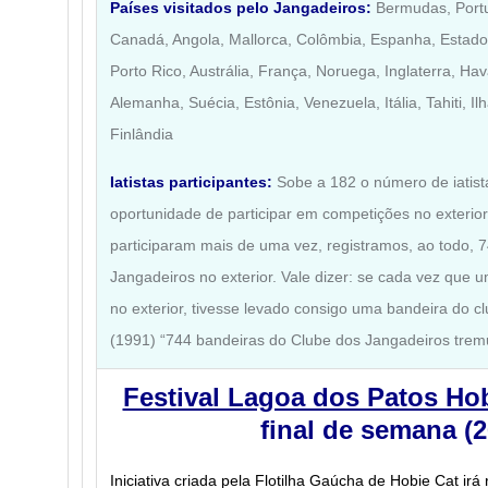
Países visitados pelo Jangadeiros:
Bermudas, Portu
Canadá, Angola, Mallorca, Colômbia, Espanha, Estados
Porto Rico, Austrália, França, Noruega, Inglaterra, Ha
Alemanha, Suécia, Estônia, Venezuela, Itália, Tahiti, Ilh
Finlândia
Iatistas participantes:
Sobe a 182 o número de iatist
oportunidade de participar em competições no exterio
participaram mais de uma vez, registramos, ao todo, 
Jangadeiros no exterior. Vale dizer: se cada vez que um
no exterior, tivesse levado consigo uma bandeira do cl
(1991) “744 bandeiras do Clube dos Jangadeiros trem
Festival Lagoa dos Patos Ho
final de semana (2
Iniciativa criada pela Flotilha Gaúcha de Hobie Cat irá