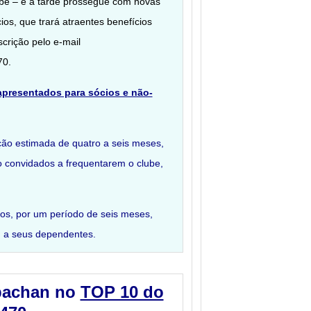
ube – e à tarde prossegue com novas
os, que trará atraentes benefícios
scrição pelo e-mail
70.
apresentados para sócios e não-
ção estimada de quatro a seis meses,
o convidados a frequentarem o clube,
tos, por um período de seis meses,
ou a seus dependentes.
bachan no
TOP 10 do