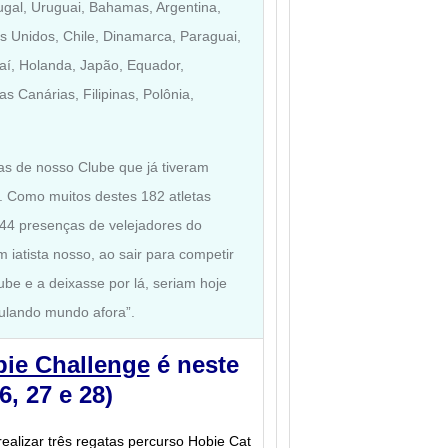
gal, Uruguai, Bahamas, Argentina,
 Unidos, Chile, Dinamarca, Paraguai,
vaí, Holanda, Japão, Equador,
as Canárias, Filipinas, Polônia,
as de nosso Clube que já tiveram
r. Como muitos destes 182 atletas
744 presenças de velejadores do
 iatista nosso, ao sair para competir
ube e a deixasse por lá, seriam hoje
ulando mundo afora”.
bie Challenge
é neste
6, 27 e 28)
 realizar três regatas percurso Hobie Cat