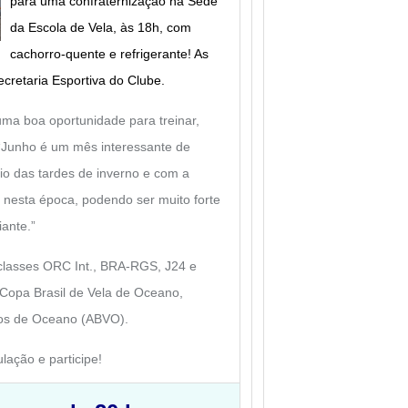
para uma confraternização na Sede
da Escola de Vela, às 18h, com
cachorro-quente e refrigerante! As
ecretaria Esportiva do Clube.
 uma boa oportunidade para treinar,
 “Junho é um mês interessante de
rio das tardes de inverno e com a
 nesta época, podendo ser muito forte
ante.”
 classes ORC Int., BRA-RGS, J24 e
Copa Brasil de Vela de Oceano,
iros de Oceano (ABVO).
ação e participe!