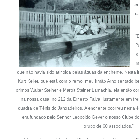
Sr
da
“
P
o
m
que não havia sido atingida pelas águas da enchente. Nesta
Kurt Keller, que está com o remo, meu irmão Arno sentado be
primos Walter Steiner e Margit Steiner Lamachia, ela então co
na nossa casa, no 212 da Ernesto Paiva, justamente em fre
quadra de Tênis do Jangadeiros. A enchente ocorreu nesta
era fundado pelo Senhor Leopoldo Geyer o nosso Clube do
grupo de 60 associados.”