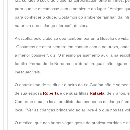
Marcondes é sócio do clube há aproximadamente um mês, per
para que se encantasse com o ambiente do lugar. “Amigos qu
para conhecer o clube. Gostamos do ambiente familiar, da infr
natureza que o Jango oferece”, destaca.
A escolha pelo clube se deu também por uma filosofia de vid
“Gostamos de estar sempre em contato com a natureza, onde
a menor possível”, diz. O mesmo pensamento auxilia na esco
família. Fernando de Noronha e o litoral uruguaio são lugare
inesquecíveis.
O entusiasmo de se dirigir à beira do rio Guaíba não é som
de sua esposa
Roberta
e de suas filhas
Rafaela
, de 7 anos, 
Conforme o pai, o local predileto das pequenas no Janga é e
local. “Ver as crianças brincando ao ar livre é o que nos faz vo
O médico, que nas horas vagas gosta de praticar corridas e 