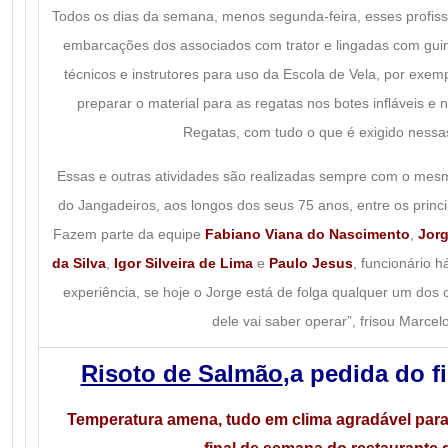
Todos os dias da semana, menos segunda-feira, esses profis
embarcações dos associados com trator e lingadas com gui
técnicos e instrutores para uso da Escola de Vela, por ex
preparar o material para as regatas nos botes infláveis e
Regatas, com tudo o que é exigido nessa
Essas e outras atividades são realizadas sempre com o mesm
do Jangadeiros, aos longos dos seus 75 anos, entre os princi
Fazem parte da equipe
Fabiano Viana do Nascimento
,
Jorg
da Silva
,
Igor Silveira de Lima
e
Paulo Jesus
, funcionário 
experiência, se hoje o Jorge está de folga qualquer um dos 
dele vai saber operar”, frisou Marcel
Risoto de Salmão
,
a pedida
do f
Temperatura amena, tudo em clima agradável para