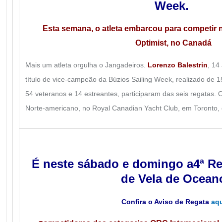
Week.
Esta semana, o atleta embarcou para competir 
Optimist, no Canadá
Mais um atleta orgulha o Jangadeiros.
Lorenzo Balestrin
, 14
título de vice-campeão da Búzios Sailing Week, realizado de 15
54 veteranos e 14 estreantes, participaram das seis regatas. 
Norte-americano, no Royal Canadian Yacht Club, em Toronto, d
É neste sábado e domingo a
4ª R
de Vela de Ocean
Confira o Aviso de Regata
aqu