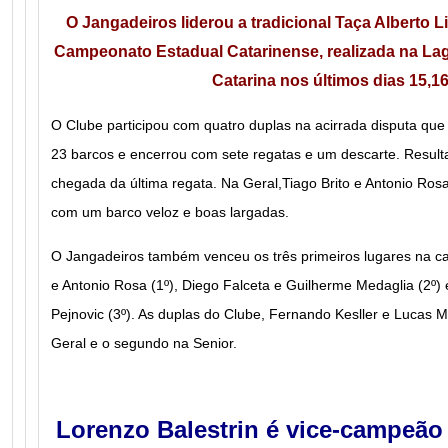
O Jangadeiros liderou a tradicional Taça Alberto L
Campeonato Estadual Catarinense, realizada na La
Catarina nos últimos dias 15,16
O Clube participou com quatro duplas na acirrada disputa que
23 barcos e encerrou com sete regatas e um descarte. Resulta
chegada da última regata.
Na Geral,
Tiago Brito
e
Antonio Ros
com um barco veloz e boas largadas.
O Jangadeiros também venceu os três primeiros lugares na ca
e Antonio Rosa (1º),
Diego Falceta
e
Guilherme Medaglia
(2º)
Pejnovic
(3º). As duplas do Clube,
Fernando Kesller
e
Lucas M
Geral e o segundo na Senior.
Lorenzo Balestrin é
vice-campeão