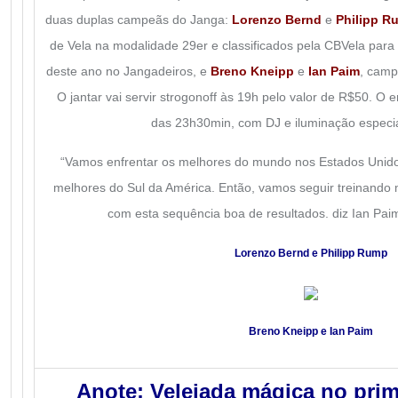
duas duplas campeãs do Janga:
Lorenzo Bernd
e
Philipp R
de Vela na modalidade 29er e classificados pela CBVela para
deste ano no Jangadeiros, e
Breno Kneipp
e
Ian Paim
, camp
O jantar vai servir strogonoff às 19h pelo valor de R$50. O e
das 23h30min, com DJ e iluminação especia
“Vamos enfrentar os melhores do mundo nos Estados Unido
melhores do Sul da América. Então, vamos seguir treinando
com esta sequência boa de resultados. diz Ian Paim,
Lorenzo Bernd e Philipp Rump
Breno Kneipp e Ian Paim
Anote:
Velejada mágica
no prim