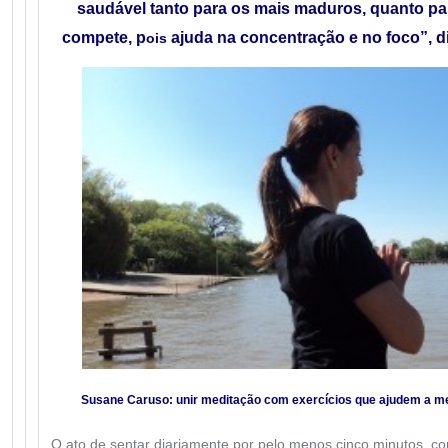
saudável tanto para os mais maduros, quanto pa
compete, p
ajuda na concentração e no foco”, 
ois
Susane Caruso: unir meditação com exercícios que ajudem a
mel
O ato de sentar diariamente por pelo menos cinco minutos, c