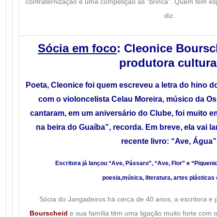
confraternização e uma competição às “brinca”. Quem tem espí
diz.
Sócia em foco
: Cleonice Boursc
produtora cultura
Poeta, Cleonice foi quem escreveu a letra do hino d
com o violoncelista Celau Moreira, músico da Os
cantaram, em um aniversário do Clube, foi muito e
na beira do Guaíba”, recorda.
Em breve, ela vai l
recente livro: “Ave, Água”
Escritora já lançou “Ave, Pássaro”, “Ave, Flor” e “Piquen
poesia,
música,
literatura, artes plásticas 
Sócia do Jangadeiros há cerca de 40 anos, a escritora e 
Bourscheid
e sua família têm uma ligação muito forte com 