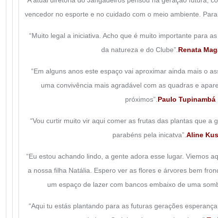
“A atual diretoria do Jangadeiros pensou na geração futura, 
vencedor no esporte e no cuidado com o meio ambiente. Para
“Muito legal a iniciativa. Acho que é muito importante para 
da natureza e do Clube”.
Renata Mag
“Em alguns anos este espaço vai aproximar ainda mais o as
uma convivência mais agradável com as quadras e aparel
próximos”.
Paulo Tupinambá
“Vou curtir muito vir aqui comer as frutas das plantas que a
parabéns pela inicatva”.
Aline Kus
“Eu estou achando lindo, a gente adora esse lugar. Viemos 
a nossa filha Natália. Espero ver as flores e árvores bem fron
um espaço de lazer com bancos embaixo de uma somb
“Aqui tu estás plantando para as futuras gerações esperança, 