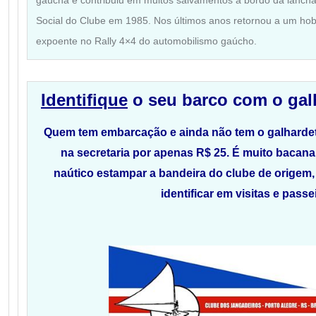
gaúcha e contribuiu em muitos salvamentos a bordo da lanc
Social do Clube em 1985. Nos últimos anos retornou a um hob
expoente no Rally 4×4 do automobilismo gaúcho.
Identifique
o seu barco com o
gal
Quem tem embarcação e ainda não tem o galhardet
na secretaria por apenas R$ 25. É muito bacana 
naútico
estampar a bandeira do clube de origem, 
identificar em visitas e passe