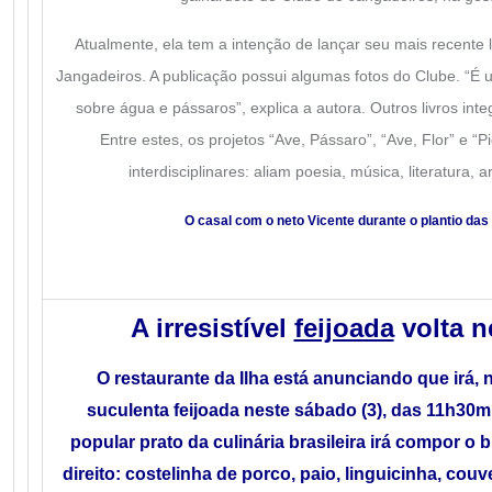
Atualmente, ela tem a intenção de lançar seu mais recente l
Jangadeiros. A publicação possui algumas fotos do Clube. “É u
sobre água e pássaros”, explica a autora. Outros livros inte
Entre estes, os projetos “Ave, Pássaro”, “Ave, Flor” e “
interdisciplinares: aliam poesia, música, literatura, ar
O casal com o neto Vicente durante o plantio da
A irresistível
feijoada
volta n
O restaurante da Ilha está anunciando que irá,
suculenta feijoada neste sábado (3), das 11h30
popular prato da culinária brasileira irá compor o 
direito: costelinha de porco, paio, linguicinha, couve,