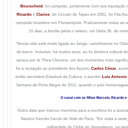
Bourscheid
, foi campeão, juntamente com sua tripulação q
Ricardo
e
Clarice
, do Circuito de Tapes em 2001, foi Fita Az
campeão brasileiro em Florianópolis. Praticamente todas as
15 dias, a família pilota o veleiro, um Delta 36, de no
“Nossa vida está muito ligada ao Janga, caminhamos no Club
de barco. Inclusive, há muitos anos, eu fui diretora cultural 
saraus por lá.”Para Cleonice, um dos momentos mais signific
foi a recepção ao presidente dos Açores,
Carlos César
, acom
então secretário Estadual da Cultura, o escritor
Luiz Antonio 
Semana de Porto Alegre de 2011, quando o país homenageado
O casal com os filhos Marcelo, Ricardo e 
Outra data que marcou memória para a escritora foi a assin
Náutico francês Cercle de Voile de Paris. “Em visita à se
galhardete do Clube do Jangadeiros, na gest