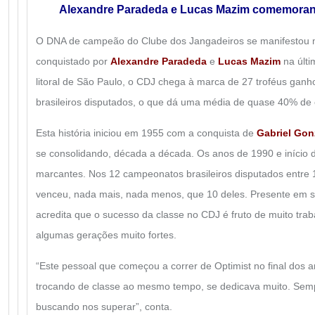
Alexandre Paradeda e Lucas Mazim comemorando
O DNA de campeão do Clube dos Jangadeiros se manifestou m
conquistado por
Alexandre Paradeda
e
Lucas Mazim
na últi
litoral de São Paulo, o CDJ chega à marca de 27 troféus ga
brasileiros disputados, o que dá uma média de quase 40% de 
Esta história iniciou em 1955 com a conquista de
Gabriel Gon
se consolidando, década a década. Os anos de 1990 e início 
marcantes. Nos 12 campeonatos brasileiros disputados entre 
venceu, nada mais, nada menos, que 10 deles. Presente em se
acredita que o sucesso da classe no CDJ é fruto de muito trab
algumas gerações muito fortes.
“Este pessoal que começou a correr de Optimist no final dos a
trocando de classe ao mesmo tempo, se dedicava muito. Semp
buscando nos superar”, conta.