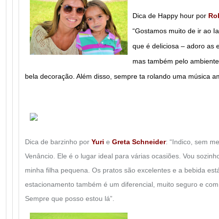
Dica de Happy hour por
Rob
“Gostamos muito de ir ao Ia
que é deliciosa – adoro as 
mas também pelo ambiente.
bela decoração. Além disso, sempre ta rolando uma música am
Dica de barzinho por
Yuri
e
Greta Schneid
er
: “Indico, sem m
Venâncio. Ele é o lugar ideal para várias ocasiões. Vou sozi
minha filha pequena. Os pratos são excelentes e a bebida es
estacionamento também é um diferencial, muito seguro e com
Sempre que posso estou lá”.