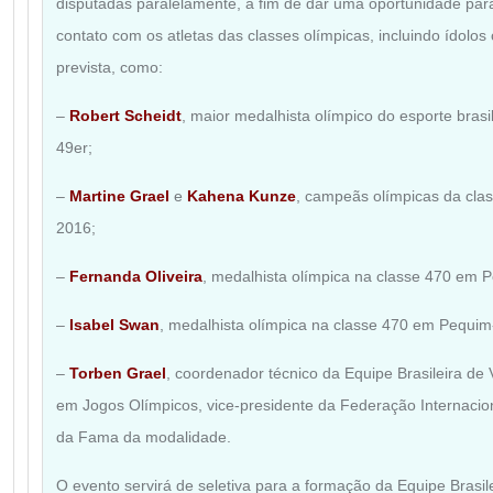
disputadas paralelamente, a fim de dar uma oportunidade
par
contato com os atletas das classes olímpicas,
incluindo ídolos
prevista, como:
–
Robert Scheidt
, maior medalhista olímpico do esporte brasi
49er;
–
Martine Grael
e
Kahena Kunze
, campeãs olímpicas da cla
2016;
–
Fernanda Oliveira
, medalhista olímpica na classe 470 em 
–
Isabel Swan
, medalhista olímpica na classe 470 em Pequim
–
Torben Grael
, coordenador técnico da Equipe Brasileira de
em Jogos Olímpicos, vice-presidente da Federação
Internacio
da Fama da modalidade.
O evento servirá de seletiva para a formação da Equipe Brasil