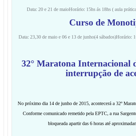
Data: 20 e 21 de maio
Horário: 15hs ás 18hs ( aula prátic
Curso de Monoti
Data: 23,30 de maio e 06 e 13 de junho(4 sábados)
Horário: 
32° Maratona Internacional d
interrupção de ac
No próximo dia 14 de junho de 2015, acontecerá a 32º Marato
Conforme comunicado remetido pela EPTC, a rua Sargento 
bloqueada apartir das 6 horas até aproximada