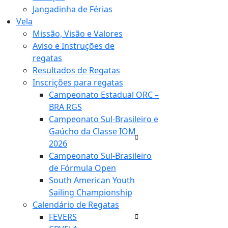
Jangadinha de Férias
Vela
Missão, Visão e Valores
Aviso e Instruções de
regatas
Resultados de Regatas
Inscrições para regatas
Campeonato Estadual ORC –
BRA RGS
Campeonato Sul-Brasileiro e
Gaúcho da Classe IOM
2026
Campeonato Sul-Brasileiro
de Fórmula Open
South American Youth
Sailing Championship
Calendário de Regatas
FEVERS