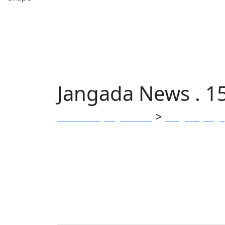
Jangada News . 1
>
Clube dos Jangadeiros
Blog do Janga