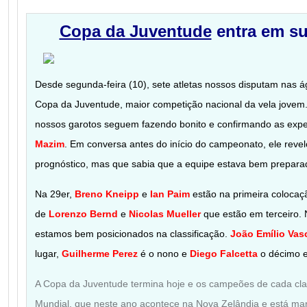
Copa da Juventude
entra em su
Desde segunda-feira (10), sete atletas nossos disputam nas
Copa da Juventude, maior competição nacional da vela jovem.
nossos garotos seguem fazendo bonito e confirmando as expe
Mazim
. Em conversa antes do início do campeonato, ele revelo
prognóstico, mas que sabia que a equipe estava bem prepar
Na 29er,
Breno Kneipp
e
Ian Paim
estão na primeira colocaç
de
Lorenzo Bernd
e
Nicolas Mueller
que estão em terceiro. 
estamos bem posicionados na classificação.
João Emílio Vas
lugar,
Guilherme Perez
é o nono e
Diego Falcetta
o décimo en
A Copa da Juventude termina hoje e os campeões de cada cl
Mundial, que neste ano acontece na Nova Zelândia e está m