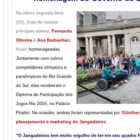
Na última segunda-feira
(10), duas de nossas
principais atletas,
Fernanda
Oliveira
e
Ana Barbachan
,
foram
homenageadas.
Juntamente com outros
competidores olímpicos e
paralímpicos do Rio Grande
do Sul, elas receberam o
Diploma de Participação dos
Jogos Rio 2016, no Palácio
Piratini. Na ocasião, ambas foram representadas po
r
Günther
planejamento e marketing do Jangadeiros
.
“O Jangadeiros tem muito orgulho de ter em seu quadro F