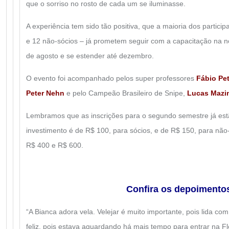
que o sorriso no rosto de cada um se iluminasse.
A experiência tem sido tão positiva, que a maioria dos partici
e 12 não-sócios – já prometem seguir com a capacitação na no
de agosto e se estender até dezembro.
O evento foi acompanhado pelos super professores
Fábio Pe
Peter Nehn
e pelo Campeão Brasileiro de Snipe,
Lucas Mazi
Lembramos que as inscrições para o segundo semestre já est
investimento é de R$ 100, para sócios, e de R$ 150, para não-
R$ 400 e R$ 600.
Confira os depoimento
“A Bianca adora vela. Velejar é muito importante, pois lida co
feliz, pois estava aguardando há mais tempo para entrar na Fl