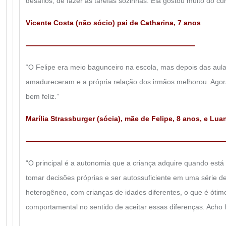
desafios, de fazer as tarefas sozinhas. Ela gostou muito do cur
Vicente Costa (não sócio) pai de Catharina, 7 anos
————————————————————————
“O Felipe era meio bagunceiro na escola, mas depois das
aula
amadureceram e a própria relação dos irmãos melhorou. Agora
bem feliz.”
Marília Strassburger (sócia), mãe de Felipe, 8 anos, e Lua
————————————————————————————
“O principal é a autonomia que a criança adquire quando est
tomar decisões próprias e ser autossuficiente em uma série 
heterogêneo, com crianças de idades diferentes, o que é ótim
comportamental no sentido de aceitar essas diferenças. Acho fa