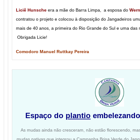
Liciê Hunsche
era a mãe do Barra Limpa, a esposa do
Wern
contratou o projeto e colocou à disposição do Jangadeiros 
mais de 40 anos, a primeira do Rio Grande do Sul e uma das m
Obrigada Licie!
Comodoro Manuel Ruttkay Pereira
Espaço do
plantio
embelezando 
As mudas ainda não cresceram, não estão florescendo, mas
mudas nativas que integrou a Campanha Brisa Verde do Janga 