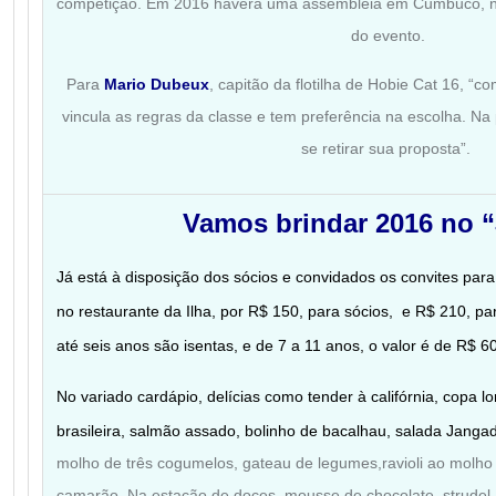
competição. Em 2016 haverá uma assembleia em Cumbuco, no 
do evento.
Para
Mario Dubeux
, capitão da flotilha de Hobie Cat 16, “c
vincula as regras da classe e tem preferência na escolha. Na 
se retirar sua proposta”.
Vamos brindar 2016 no 
Já está à disposição dos sócios e convidados os convites para
no restaurante da Ilha, por R$ 150, para sócios, e
R$ 210, pa
até seis anos são isentas, e de 7 a 11 anos, o valor é de
R$ 60
No variado cardápio, delícias como t
ender à califórnia, copa l
brasileira, salmão assado, bolinho de bacalhau, salada Jangada
molho de três cogumelos,
gateau de legumes,ravioli ao molh
camarão. Na estação de doces, m
ousse de chocolate, strudel