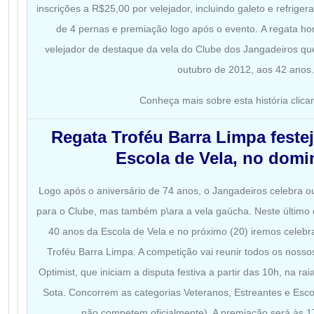
inscrições a R$25,00 por velejador, incluindo galeto e refrigera
de 4 pernas e premiação logo após o evento.
A regata h
velejador de destaque da vela do Clube dos Jangadeiros q
outubro de 2012, aos 42 anos.
Conheça mais sobre esta história clic
Regata Troféu Barra Limpa feste
Escola de Vela, no domi
Logo após o aniversário de 74 anos, o Jangadeiros celebra o
para o Clube, mas também p\ara a vela gaúcha. Neste últim
40 anos da Escola de Vela e no próximo (20) iremos celebr
Troféu Barra Limpa. A competição vai reunir todos os nossos
Optimist, que iniciam a disputa festiva a partir das 10h, na ra
Sota. Concorrem as categorias Veteranos, Estreantes e Esco
não competem oficialmente). A premiação será às 17