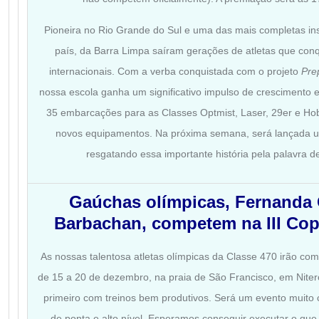
Pioneira no Rio Grande do Sul e uma das mais completas ins
país, da Barra Limpa saíram gerações de atletas que conqu
internacionais. Com a verba conquistada com o projeto
Pre
nossa escola ganha um significativo impulso de crescimento 
35 embarcações para as Classes Optmist, Laser, 29er e Hob
novos equipamentos. Na próxima semana, será lançada 
resgatando essa importante história pela palavra 
Gaúchas olímpicas, Fernanda O
Barbachan, competem na III Copa
As nossas talentosa atletas olímpicas da Classe 470 irão compe
de 15 a 20 de dezembro, na praia de São Francisco, em Niter
primeiro com treinos bem produtivos. Será um evento muito c
de ponta e alto nível. Esperamos conseguir executar o que t