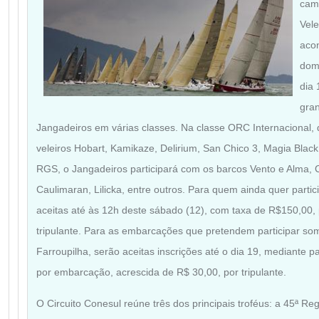
cam
Vele
aco
dom
dia
gra
Jangadeiros em várias classes. Na classe ORC Internacional,
veleiros Hobart, Kamikaze, Delirium, San Chico 3, Magia Blac
RGS, o Jangadeiros participará com os barcos Vento e Alma, 
Caulimaran, Lilicka, entre outros. Para quem ainda quer parti
aceitas até às 12h deste sábado (12), com taxa de R$150,00, 
tripulante. Para as embarcações que pretendem participar so
Farroupilha, serão aceitas inscrições até o dia 19, mediante
por embarcação, acrescida de R$ 30,00, por tripulante.
O Circuito Conesul reúne três dos principais troféus: a 45ª Re