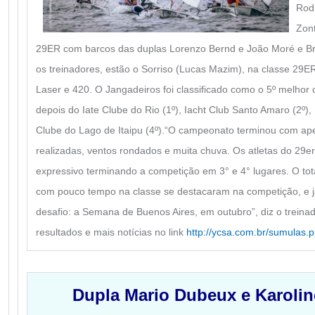
Rod
Zont
29ER com barcos das duplas Lorenzo Bernd e João Moré e Br
os treinadores, estão o Sorriso (Lucas Mazim), na classe 29ER,
Laser e 420. O Jangadeiros foi classificado como o 5º melhor c
depois do Iate Clube do Rio (1º), Iacht Club Santo Amaro (2º), 
Clube do Lago de Itaipu (4º).
“O campeonato terminou com ape
realizadas, ventos rondados e muita chuva. Os atletas do 29er
expressivo terminando a competição em 3° e 4° lugares. O t
com pouco tempo na classe se destacaram na competição, e 
desafio: a Semana de Buenos Aires, em outubro”, diz o treina
resultados e mais notícias no link
http://ycsa.com.br/sumulas.
Dupla Mario Dubeux e Karoli