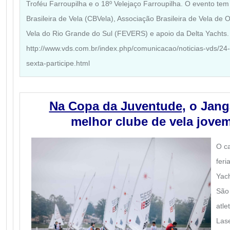
Troféu Farroupilha e o 18º Velejaço Farroupilha. O evento te
Brasileira de Vela (CBVela), Associação Brasileira de Vela d
Vela do Rio Grande do Sul (FEVERS) e apoio da Delta Yachts.
http://www.vds.com.br/index.php/comunicacao/noticias-vds/24-
sexta-participe.html
Na Copa da Juventude
, o Jang
melhor clube de vela jovem
O c
feri
Yac
São 
atle
Las