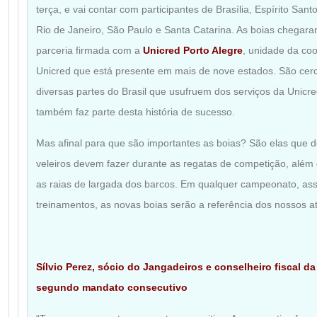
terça, e vai contar com participantes de Brasília, Espírito Sant
Rio de Janeiro, São Paulo e Santa Catarina. As boias chegar
parceria firmada com a
Unicred Porto Alegre
, unidade da coo
Unicred que está presente em mais de nove estados. São cer
diversas partes do Brasil que usufruem dos serviços da Unicr
também faz parte desta história de sucesso.
Mas afinal para que são importantes as boias? São elas que d
veleiros devem fazer durante as regatas de competição, além
as raias de largada dos barcos. Em qualquer campeonato, as
treinamentos, as novas boias serão a referência dos nossos at
Sílvio Perez, sócio do Jangadeiros e conselheiro
fiscal da
segundo mandato consecutivo