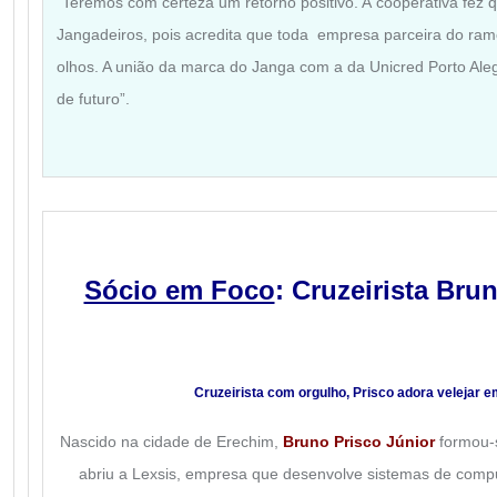
“Teremos com certeza um retorno positivo. A cooperativa fez q
Jangadeiros, pois acredita que toda empresa parceira do ram
olhos. A união da marca do Janga com a da Unicred Porto Ale
de futuro”.
Sócio em Foco
: Cruzeirista Bru
Cruzeirista com orgulho, Prisco adora velejar 
Nascido na cidade de Erechim,
Bruno Prisco Júnior
formou-s
abriu a Lexsis, empresa que desenvolve sistemas de compu