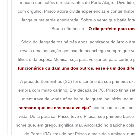
maioria dos hotéis e restaurantes de Porto Alegre. Divertido, 
com orgulho,
Prisco
adora dividir experiências e contar histó
Janga numa tarde ensolarada. Sobre o vento que batia forte
Bruna não hesita:
“O dia perfeito para um
Sócio do Jangadeiros há três anos, admirador do Arroio Araç
revela uma sensação gostosa de aconchego sempre que v
filhos e da esposa Mônica, seja para velejar ou para curtir o 
funcionários cuidam uns dos outros, esse é um dos dife
A praia de Bombinhas (SC) foi o cenário da sua primeira exp
lembra com muito carinho. Era década de 70, Prisco tinha se
aventurava de windsurf na beira, foi quem lhe iniciou no m
hermano que me ensinou a velejar”
, conta com o sentimen
vista. De lá para cá, Prisco teve o Pituca, seu primeiro barco
nome que, em grego, significa mar. Ancorado no trapiche dois 
de Parati (RJ), trazido por Prisco e mais dois amigos, n