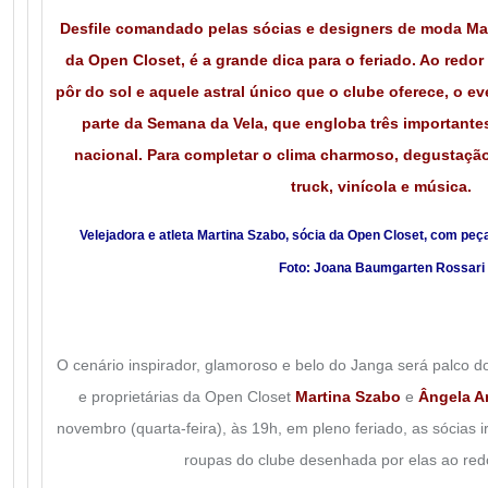
Desfile comandado pelas sócias e designers de moda Ma
da Open Closet, é a grande dica para o feriado. Ao redor
pôr do sol e aquele astral único que o clube oferece, o ev
parte da Semana da Vela, que engloba três importan
nacional. Para completar o clima charmoso, degustação
truck, vinícola e música.
Velejadora e atleta Martina Szabo, sócia da Open Closet, com peç
Foto: Joana Baumgarten Rossari
O cenário inspirador, glamoroso e belo do Janga será palco d
e proprietárias da Open Closet
Martina Szabo
e
Ângela A
novembro (quarta-feira), às 19h, em pleno feriado, as sócias i
roupas do clube desenhada por elas ao redo