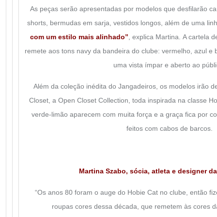
As peças serão apresentadas por modelos que desfilarão cam
shorts, bermudas em sarja, vestidos longos, além de uma linh
com um estilo mais alinhado”
, explica
Martina.
A cartela d
remete aos tons navy da bandeira do clube: vermelho, azul e
uma vista ímpar e aberto ao públi
Além da coleção inédita do Jangadeiros, os modelos irão d
Closet, a Open Closet Collection, toda inspirada na classe H
verde-limão aparecem com muita força e a graça fica por c
feitos com cabos de barcos.
Martina Szabo, sócia, atleta e designer d
“Os anos 80 foram o auge do Hobie Cat no clube, então fiz
roupas cores dessa década, que remetem às cores da