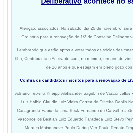
Deliberativo
acontece no s
Atenção, associados! No sábado, dia 25 de novembro, será 
Ordinária para a renovação de 1/3 do Conselho Deliberati
Lembrando que estão aptos a votar todos os sócios das catego
Ilha, Contribuinte e Aspirante com, no mínimo, um ano de vín
de 18 anos e que estejam em pleno gozo dos di
Confira os candidatos inscritos para a renovação de 1/
Adriano Teixeira Kneipp
Aleksander Sagebin de Vasconcellos
Luiz Halbig
Claudio Luiz Vieira Correa de Oliveira
Danilo N
Casagrande
Fabio de Lima Beck
Fernando de Carvalho
João
Vasconcellos Bastian
Luiz Eduardo Paradeda
Luiz Stevo Pej
Moraes Maisonnave
Paulo Doring Vier
Paulo Renato Fra