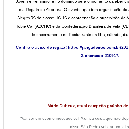
Jovem e Feminino, e no domingo será o momento da abertur
e a Regata de Abertura. O evento, que tem organização do 
Alegre/RS da classe HC 16 e coordenação e supervisão da As
Hobie Cat (ABCHC) e da Confederação Brasileira de Vela (CBVe
de encerramento no Restaurante da Ilha, sábado, dia 
Confira o aviso de regata:
https://jangadeiros.com.br/201
2-alteracao-210917/
Mário Dubeux, atual campeão gaúcho de 
“Vai ser um evento inesquecível.
A única coisa que não
dep
nisso
São Ped
ro vai dar um jeito