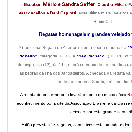
Mário e Sandra Saffer
Escobar
,
,
Claudio Mika
e
F
Vasconcellos e Dani Capiotti
, essa última mista (Veleiros 
Hobie Cat.
Regatas homenageiam grandes velejador
A tradicional Regata de Abertura, que recebeu o nome de
“M
Pioneiro”
(categoria HC 16) e
“Ney Pacheco”
(HC 14),
in 
domingo, dia (12), às 14h, e terá como ponto de partida a r
às pedras da Ilha dos Jangadeiros. A chegada da regata va
frente ao Ipanema Sports, próximo das
A regata de encerramento levará o nome do nosso sócio
Ne
reconhecimento por parte da Associação Brasileira da Classe
deixado por este grande campeã
Estão previstas 15 regatas, com início neste sábado e do