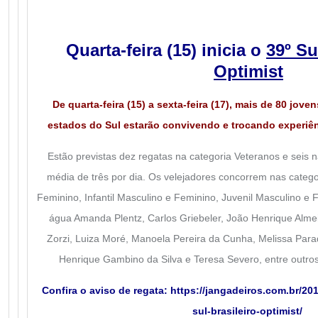
Quarta-feira (15) inicia o
39º Su
Optimist
De quarta-feira (15) a sexta-feira (17), mais de 80 jove
estados do Sul estarão convivendo e trocando experiên
Estão previstas dez regatas na categoria Veteranos e seis 
média de três por dia.
Os velejadores concorrem nas catego
Feminino, Infantil Masculino e Feminino, Juvenil Masculino e
água Amanda Plentz, Carlos Griebeler, João Henrique Almei
Zorzi, Luiza Moré, Manoela Pereira da Cunha, Melissa Para
Henrique Gambino da Silva e Teresa Severo, entre outros
Confira o aviso de regata:
https://jangadeiros.com.br/201
sul-brasileiro-optimist/