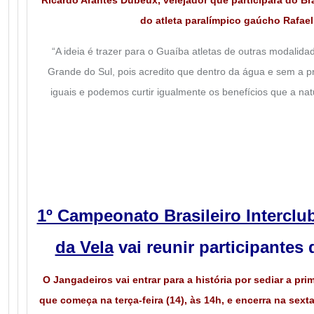
Ricardo Arantes Dubeux, velejador que participará do Bra
do atleta paralímpico gaúcho Rafae
“A ideia é trazer para o Guaíba atletas de outras
modalidad
Grande do Sul,
pois acredito que dentro da água e sem
a p
iguais e
podemos curtir igualmente os benefícios que a
nat
1º Campeonato Brasileiro Intercl
da Vela
vai reunir participantes
O Jangadeiros vai entrar para a história por sediar a pr
que começa na terça-feira (14), às 14h, e encerra na sext