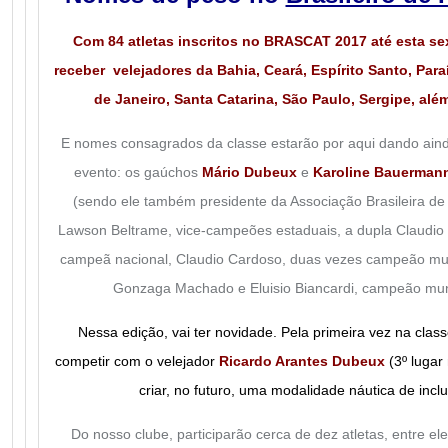
Com 84 atletas inscritos no BRASCAT 2017 até esta sex
receber velejadores da Bahia, Ceará, Espírito Santo, Par
de Janeiro, Santa Catarina, São Paulo, Sergipe, alé
E nomes consagrados da classe estarão por aqui dando aind
evento: os gaúchos
Mário Dubeux
e
Karoline Bauerman
(sendo ele também presidente da Associação Brasileira de
Lawson Beltrame, vice-campeões estaduais, a dupla Claudio Te
campeã nacional, Claudio Cardoso, duas vezes campeão mun
Gonzaga Machado e Eluisio Biancardi, campeão mun
Nessa edição, vai ter novidade. Pela primeira vez na class
competir com o velejador
Ricardo Arantes Dubeux
(3º lugar
criar, no futuro, uma modalidade náutica de incl
Do nosso clube, participarão cerca de dez atletas, entre el