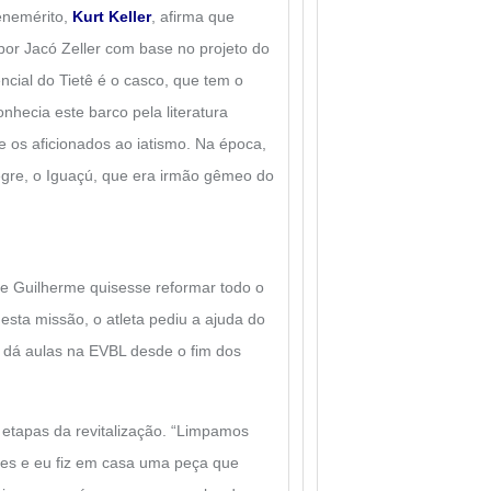
benemérito,
Kurt Keller
, afirma que
 por Jacó Zeller com base no projeto do
encial do Tietê é o casco, que tem o
hecia este barco pela literatura
re os aficionados ao iatismo. Na época,
re, o Iguaçú, que era irmão gêmeo do
ue Guilherme quisesse reformar todo o
 Nesta missão, o atleta pediu a ajuda do
 dá aulas na EVBL desde o fim dos
 etapas da revitalização. “Limpamos
es e eu fiz em casa uma peça que