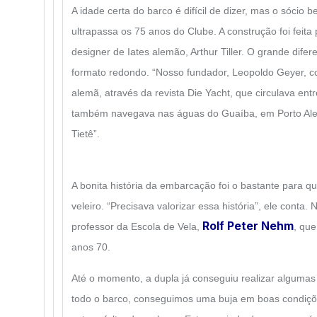
A idade certa do barco é difícil de dizer, mas o sócio 
ultrapassa os 75 anos do Clube. A construção foi feita
designer de Iates alemão, Arthur Tiller. O grande difer
formato redondo. “Nosso fundador, Leopoldo Geyer, con
alemã, através da revista Die Yacht, que circulava ent
também navegava nas águas do Guaíba, em Porto Aleg
Tietê”.
A bonita história da embarcação foi o bastante para q
veleiro. “Precisava valorizar essa história”, ele conta.
Rolf Peter Nehm
professor da Escola de Vela,
, que
anos 70.
Até o momento, a dupla já conseguiu realizar algumas
todo o barco, conseguimos uma buja em boas condiçõ