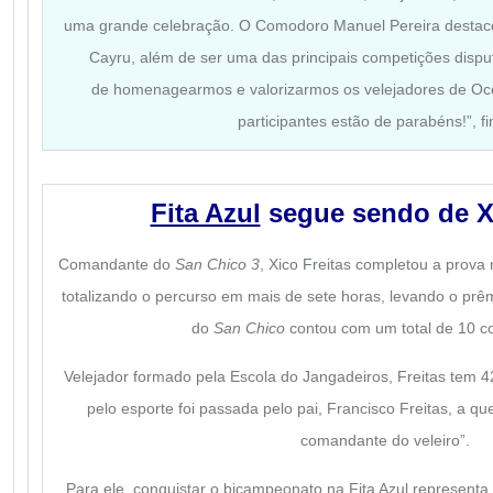
uma grande celebração. O Comodoro Manuel Pereira destaco
Cayru, além de ser uma das principais competições disp
de homenagearmos e valorizarmos os velejadores de Oce
participantes estão de parabéns!”, fin
Fita Azul
segue sendo de Xi
Comandante do
San Chico 3
, Xico Freitas completou a prova 
totalizando o percurso em mais de sete horas, levando o prêmi
do
San Chico
contou com um total de 10 c
Velejador formado pela Escola do Jangadeiros, Freitas tem 42
pelo esporte foi passada pelo pai, Francisco Freitas, a 
comandante do veleiro”.
Para ele, conquistar o bicampeonato na Fita Azul representa 