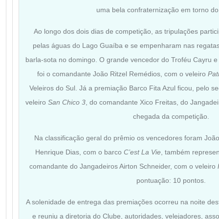
uma bela confraternização em torno do
Ao longo dos dois dias de competição, as tripulações part
pelas águas do Lago Guaíba e se empenharam nas regatas
barla-sota no domingo. O grande vencedor do Troféu Cayru e 
foi o comandante João Ritzel Remédios, com o veleiro
P
at
Veleiros do Sul. Já a premiação Barco Fita Azul ficou, pelo 
veleiro
San Chico 3
, do comandante Xico Freitas, do Jangadeir
chegada da competição.
Na classificação geral do prêmio os vencedores foram Joã
Henrique Dias, com o barco
C’est La Vie
, também represent
comandante do Jangadeiros Airton Schneider, com o veleiro
pontuação: 10 pontos.
A solenidade de entrega das premiações ocorreu na noite des
e reuniu a diretoria do Clube, autoridades, velejadores, as