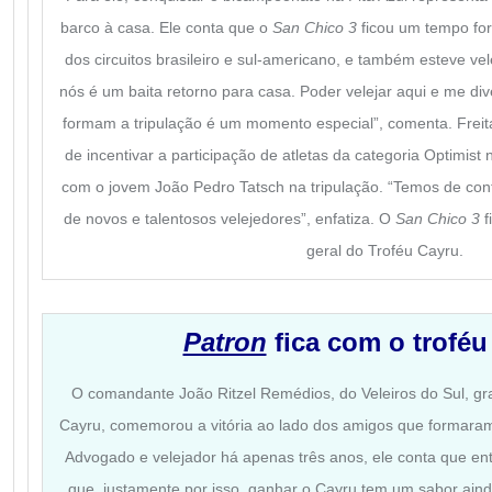
barco à casa. Ele conta que o
San Chico 3
ficou um tempo for
dos circuitos brasileiro e sul-americano, e também esteve ve
nós é um baita retorno para casa.
Poder velejar aqui e me di
formam a tripulação é um momento especial”, comenta. Freit
de incentivar a participação de atletas da categoria Optimist
com o jovem João Pedro Tatsch na tripulação. “Temos de con
de novos e talentosos velejedores”, enfatiza. O
San Chico 3
f
geral do Troféu Cayru.
Patron
fica com o troféu 
O comandante João Ritzel Remédios, do Veleiros do Sul, g
Cayru, comemorou a vitória ao lado dos amigos que formaram 
Advogado e velejador há apenas três anos, ele conta que entr
que, justamente por isso, ganhar o Cayru tem um sabor aind