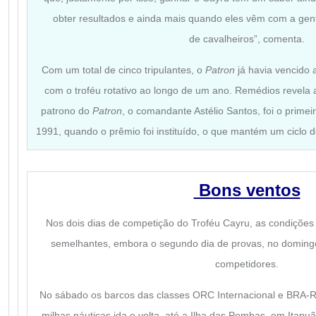
obter resultados e ainda mais quando eles vêm com a ge
de cavalheiros”, comenta.
Com um total de cinco tripulantes, o
Patron
já havia vencido 
com o troféu rotativo ao longo de um ano. Remédios revela a
patrono do
Patron
, o comandante Astélio Santos, foi o primei
1991, quando o prêmio foi instituído, o que mantém um ciclo d
Bons ventos
Nos dois dias de competição do Troféu Cayru, as condições
semelhantes, embora o segundo dia de provas, no domingo
competidores.
No sábado os barcos das classes ORC Internacional e BRA-
milhas náuticas ida e volta, até a Ilha das Pombas, em Itapu